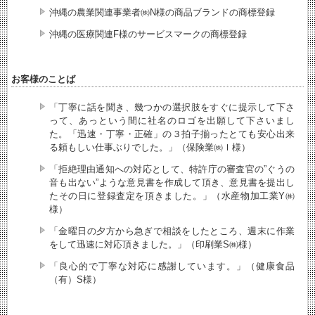
沖縄の農業関連事業者㈱N様の商品ブランドの商標登録
沖縄の医療関連F様のサービスマークの商標登録
お客様のことば
「丁寧に話を聞き、幾つかの選択肢をすぐに提示して下さ
って、あっという間に社名のロゴを出願して下さいまし
た。「迅速・丁寧・正確」の３拍子揃ったとても安心出来
る頼もしい仕事ぶりでした。」（保険業㈱Ｉ様）
「拒絶理由通知への対応として、特許庁の審査官の”ぐうの
音も出ない”ような意見書を作成して頂き、意見書を提出し
たその日に登録査定を頂きました。」（水産物加工業Y㈱
様）
「金曜日の夕方から急ぎで相談をしたところ、週末に作業
をして迅速に対応頂きました。」（印刷業S㈱様）
「良心的で丁寧な対応に感謝しています。」（健康食品
（有）S様）