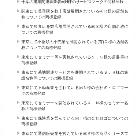
千葉の建築関連事業者㈱H様のサービスマークの商標登録
関東にて美容院を数十店舗展開されている㈱Ｒ様の店舗名
称についての商標登録
東京で飲食店を数店舗展開されている㈱Ｓ様の店舗名称に
ついての商標登録
東京にて小物類の小売業を展開されている(有)Ｏ様の店舗名
称についての商標登録
東京にてセミナー等を実施されているＳ．Ｓ様の肩書等の
商標登録
東京にて墓地関連サービスを展開されているＳ．Ｈ様の施
設名称等についての商標登録
東京にて不動産業をされている㈱Ｎ様の会社名・ロゴマー
クの商標登録
東京にてセミナーを開催されているＫ．Ｎ様のセミナー名
称の商標登録
東京にて保険業を営んでいる㈱Ｉ様の会社ロゴについての
商標登録
東京にて通信販売業を営んでいる㈱Ｋ様の商品シリーズブ